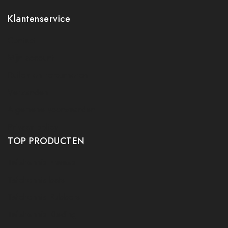
Klantenservice
Contact
Mijn account
Ruilen en retourneren
Verzenden
Algemene voorwaarden
Privacy policy
TOP PRODUCTEN
Tafeltennis Frames
Tafeltennis bats
Tafeltennis Rubbers
Tafeltennis Kleding