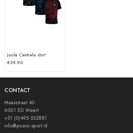
Joola Centrela shirt
€
39.90
CONTACT
Maasstraat 40
6001 ED Weert
+31 (0)495-532881
info@posno-sport.nl