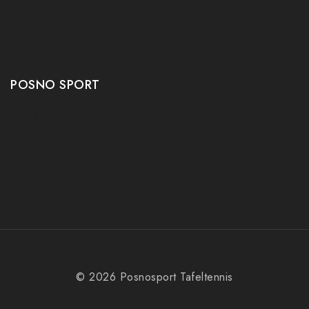
Tafeltennis tafels
Tafeltennis schoenen
Tafeltennis robots
POSNO SPORT
Contact
Onze winkel
Openingstijden
Aanbiedingen
© 2026 Posnosport Tafeltennis