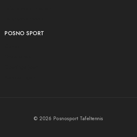
Tafeltennis schoenen
Tafeltennis robots
POSNO SPORT
Contact
Onze winkel
Openingstijden
Aanbiedingen
© 2026 Posnosport Tafeltennis