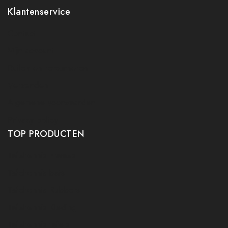
Klantenservice
Contact
Mijn account
Ruilen en retourneren
Verzenden
Algemene voorwaarden
Privacy policy
TOP PRODUCTEN
Tafeltennis Frames
Tafeltennis bats
Tafeltennis Rubbers
Tafeltennis Kleding
Tafeltennis tafels