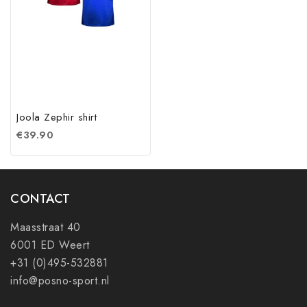
Joola Zephir shirt
€
39.90
CONTACT
Maasstraat 40
6001 ED Weert
+31 (0)495-532881
info@posno-sport.nl