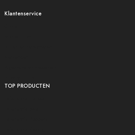
Klantenservice
Contact
Mijn account
Ruilen en retourneren
Verzenden
Algemene voorwaarden
Privacy policy
TOP PRODUCTEN
Tafeltennis Frames
Tafeltennis bats
Tafeltennis Rubbers
Tafeltennis Kleding