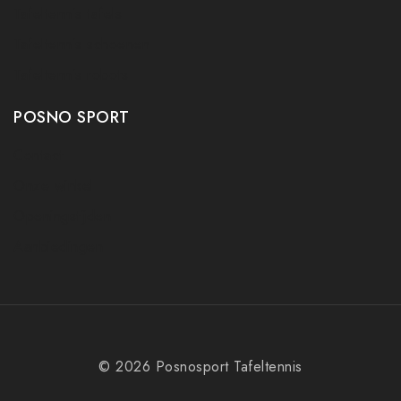
Tafeltennis tafels
Tafeltennis schoenen
Tafeltennis robots
POSNO SPORT
Contact
Onze winkel
Openingstijden
Aanbiedingen
© 2026 Posnosport Tafeltennis