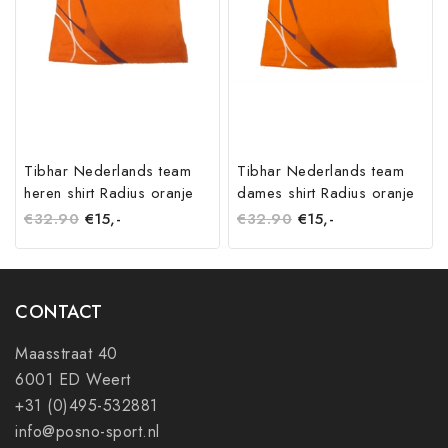
Tibhar Nederlands team
Tibhar Nederlands team
heren shirt Radius oranje
dames shirt Radius oranje
€
32.90
€
15,-
€
32.90
€
15,-
CONTACT
Maasstraat 40
6001 ED Weert
+31 (0)495-532881
info@posno-sport.nl