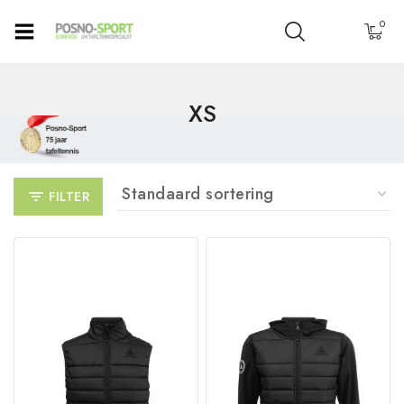
0
XS
FILTER