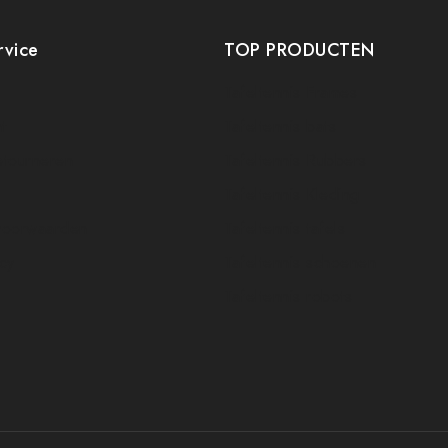
rvice
TOP PRODUCTEN
Tafeltennis Frames
t
Tafeltennis bats
etourneren
Tafeltennis Rubbers
Tafeltennis Kleding
voorwaarden
Tafeltennis tafels
icy
Tafeltennis schoenen
Tafeltennis robots