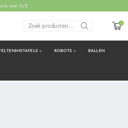
 ons met 5/5
0
ZOEKEN
FELTENNISTAFELS
ROBOTS
BALLEN