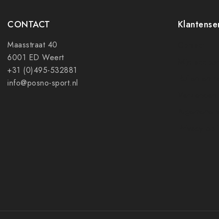
CONTACT
Klantense
Maasstraat 40
Contact
6001 ED Weert
Mijn accoun
+31 (0)495-532881
Ruilen en r
info@posno-sport.nl
Verzenden
Algemene 
Privacy pol