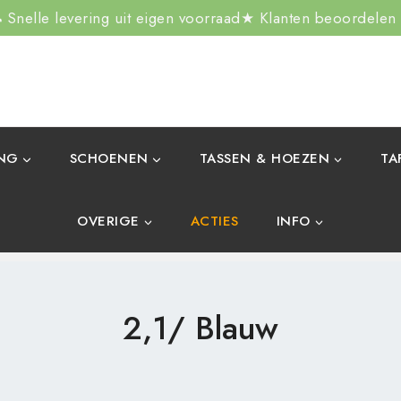
Snelle levering uit eigen voorraad
★ Klanten beoordelen
ING
SCHOENEN
TASSEN & HOEZEN
TA
OVERIGE
ACTIES
INFO
2,1/ Blauw