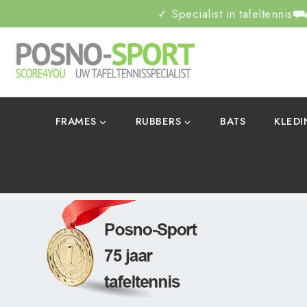
✓ Specialist in tafeltennis
⛟ 
FRAMES
RUBBERS
BATS
KLED