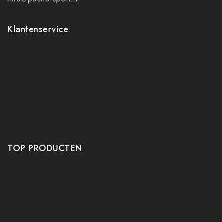
Klantenservice
Contact
Mijn account
Ruilen en retourneren
Verzenden
Algemene voorwaarden
Privacy policy
TOP PRODUCTEN
Tafeltennis Frames
Tafeltennis bats
Tafeltennis Rubbers
Tafeltennis Kleding