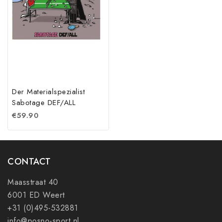
Der Materialspezialist
Sabotage DEF/ALL
€
59.90
CONTACT
Maasstraat 40
6001 ED Weert
+31 (0)495-532881
info@posno-sport.nl