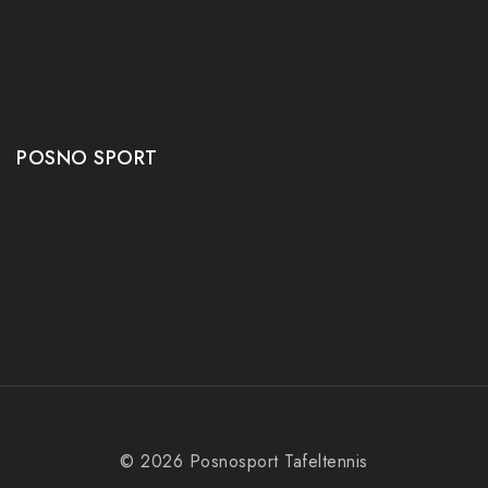
Tafeltennis tafels
Tafeltennis schoenen
Tafeltennis robots
POSNO SPORT
Contact
Onze winkel
Openingstijden
Aanbiedingen
© 2026 Posnosport Tafeltennis