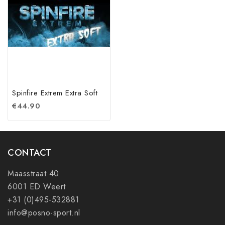
Spinfire Extrem Extra Soft
€
44.90
CONTACT
Maasstraat 40
6001 ED Weert
+31 (0)495-532881
info@posno-sport.nl