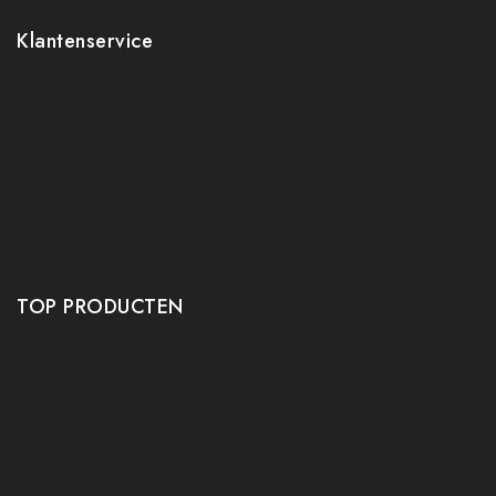
Klantenservice
Contact
Mijn account
Ruilen en retourneren
Verzenden
Algemene voorwaarden
Privacy policy
TOP PRODUCTEN
Tafeltennis Frames
Tafeltennis bats
Tafeltennis Rubbers
Tafeltennis Kleding