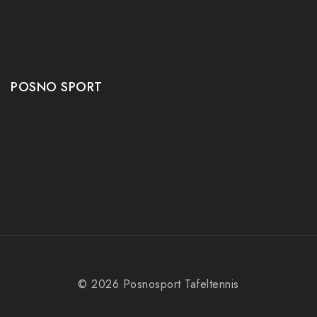
Tafeltennis tafels
Tafeltennis schoenen
Tafeltennis robots
POSNO SPORT
Contact
Onze winkel
Openingstijden
Aanbiedingen
© 2026 Posnosport Tafeltennis