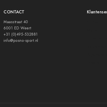
CONTACT
Klantense
Maasstraat 40
Contact
6001 ED Weert
Mijn accoun
+31 (0)495-532881
Ruilen en r
info@posno-sport.nl
Verzenden
Algemene 
Privacy pol