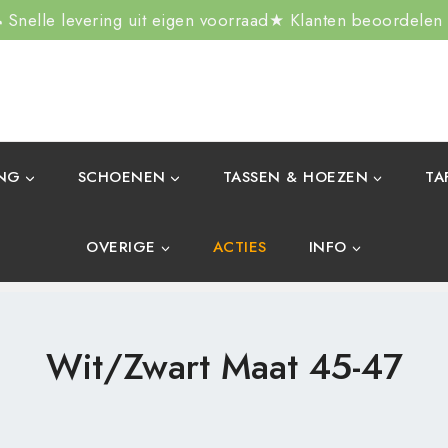
Snelle levering uit eigen voorraad
★ Klanten beoordelen
ING
SCHOENEN
TASSEN & HOEZEN
TA
OVERIGE
ACTIES
INFO
Wit/zwart Maat 45-47