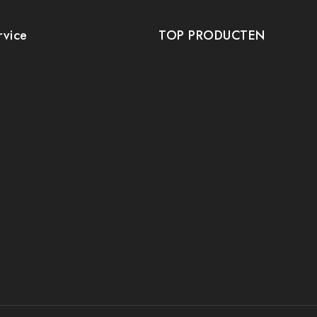
rvice
TOP PRODUCTEN
Tafeltennis Frames
t
Tafeltennis bats
etourneren
Tafeltennis Rubbers
Tafeltennis Kleding
voorwaarden
Tafeltennis tafels
icy
Tafeltennis schoenen
Tafeltennis robots