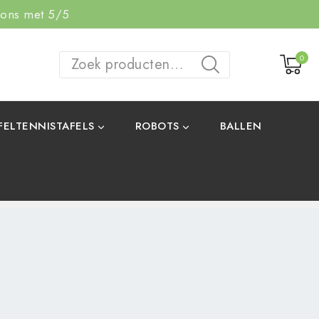
 ons met 5/5
0
ZOEKEN
FELTENNISTAFELS
ROBOTS
BALLEN