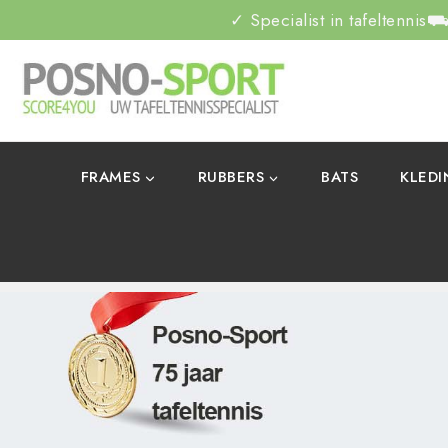
✓ Specialist in tafeltennis
⛟ 
FRAMES
RUBBERS
BATS
KLED