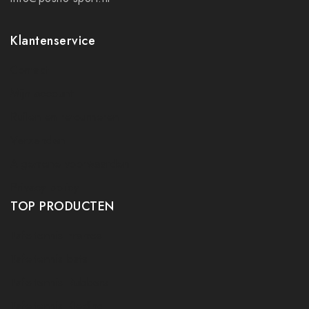
Klantenservice
Contact
Mijn account
Ruilen en retourneren
Verzenden
Algemene voorwaarden
Privacy policy
TOP PRODUCTEN
Tafeltennis Frames
Tafeltennis bats
Tafeltennis Rubbers
Tafeltennis Kleding