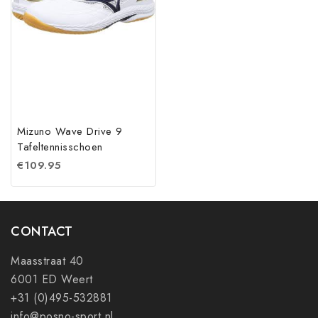
Mizuno Wave Drive 9
Tafeltennisschoen
€
109.95
CONTACT
Maasstraat 40
6001 ED Weert
+31 (0)495-532881
info@posno-sport.nl