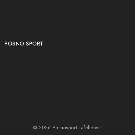
Tafeltennis tafels
Tafeltennis schoenen
Tafeltennis robots
POSNO SPORT
Contact
Onze winkel
Openingstijden
Aanbiedingen
© 2026 Posnosport Tafeltennis