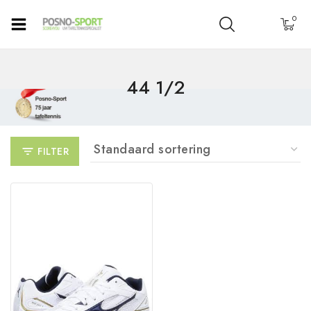
0
44 1/2
FILTER