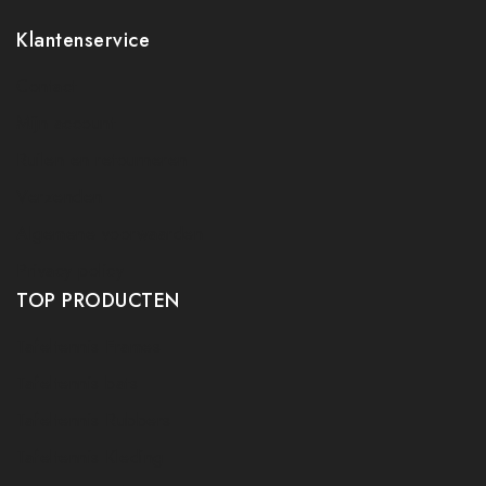
Klantenservice
Contact
Mijn account
Ruilen en retourneren
Verzenden
Algemene voorwaarden
Privacy policy
TOP PRODUCTEN
Tafeltennis Frames
Tafeltennis bats
Tafeltennis Rubbers
Tafeltennis Kleding