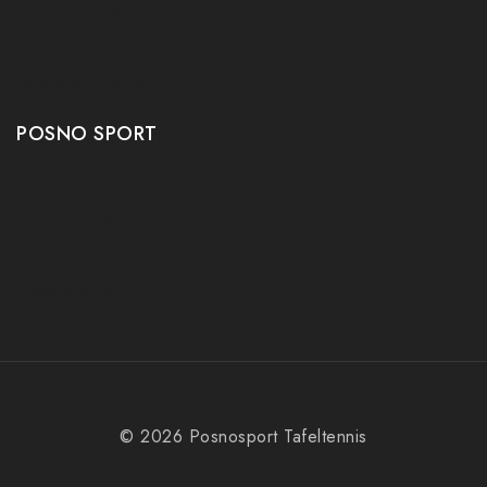
Tafeltennis tafels
Tafeltennis schoenen
Tafeltennis robots
POSNO SPORT
Contact
Onze winkel
Openingstijden
Aanbiedingen
© 2026 Posnosport Tafeltennis