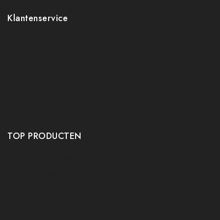
Klantenservice
Contact
Mijn account
Ruilen en retourneren
Verzenden
Algemene voorwaarden
Privacy policy
TOP PRODUCTEN
Tafeltennis Frames
Tafeltennis bats
Tafeltennis Rubbers
Tafeltennis Kleding