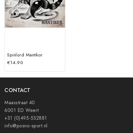
Spinlord Mantikor
€
14.90
CONTACT
Maasstraat 40
6001 ED Weert
+31 (0)495-532881
info@posno-sport.nl