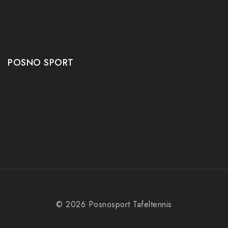
Tafeltennis tafels
Tafeltennis schoenen
Tafeltennis robots
POSNO SPORT
Contact
Onze winkel
Openingstijden
Aanbiedingen
© 2026 Posnosport Tafeltennis