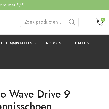
 ons met 5/5
0
ZOEKEN
FELTENNISTAFELS
ROBOTS
BALLEN
o Wave Drive 9
tennisschoen