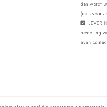
dan wordt u
(mits voorra
LEVERI
bestelling v
even contact