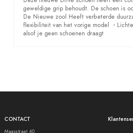
Deze nieuwe Drive schoen heeft een compl
geweldige grip behoudt. De schoen is oo
De Nieuwe zool Heeft verbeterde duurza
flexibiliteit van het vorige model ・Lich
alsof je geen schoenen draagt
CONTACT
Klantense
Maasstraat 40
Contact