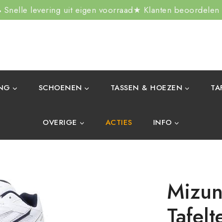
Snelle levering uit eigen voorraad
★ Klanten beoordelen
ING
SCHOENEN
TASSEN & HOEZEN
TA
OVERIGE
ACTIES
INFO
Mizun
Tafel