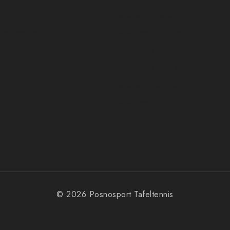
t
Tafeltennis bats
etourneren
Tafeltennis Rubbers
Tafeltennis Kleding
voorwaarden
Tafeltennis tafels
icy
Tafeltennis schoenen
Tafeltennis robots
© 2026 Posnosport Tafeltennis