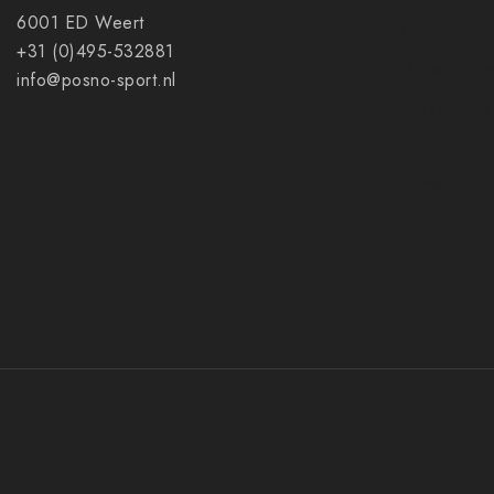
6001 ED Weert
Mijn accoun
+31 (0)495-532881
Ruilen en r
info@posno-sport.nl
Verzenden
Algemene 
Privacy pol