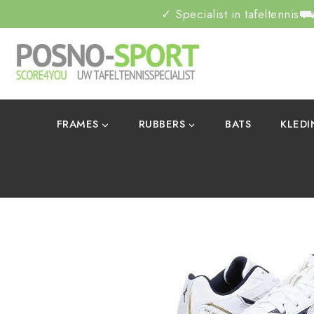
✓ Specialist in tafeltennis
⛟ 
FRAMES
RUBBERS
BATS
KLED