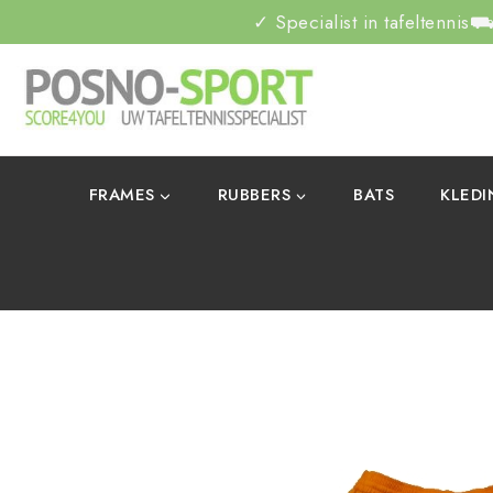
✓ Specialist in tafeltennis
⛟ 
FRAMES
RUBBERS
BATS
KLED