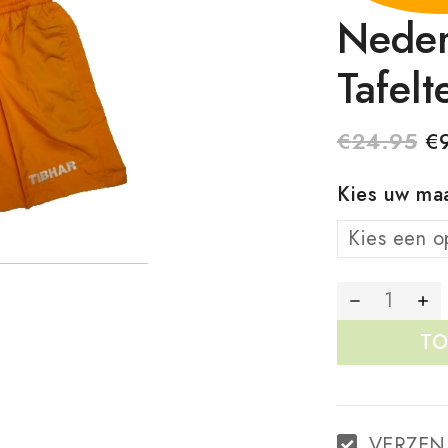
Neder
Tafel
€
24.95
€
Kies uw ma
TO
VERZEN