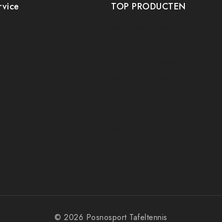
rvice
TOP PRODUCTEN
Tafeltennis Frames
t
Tafeltennis bats
etourneren
Tafeltennis Rubbers
Tafeltennis Kleding
voorwaarden
Tafeltennis tafels
icy
Tafeltennis schoenen
Tafeltennis robots
© 2026 Posnosport Tafeltennis