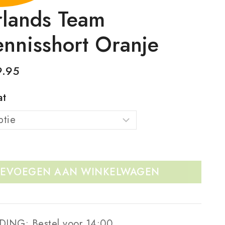
lands Team
tennisshort Oranje
9.95
at
EVOEGEN AAN WINKELWAGEN
DING:
Bestel voor 14:00