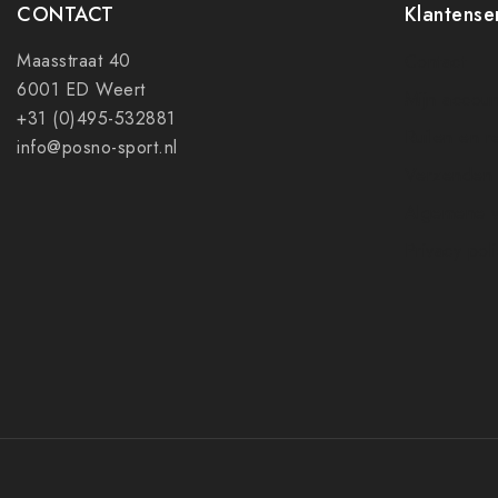
CONTACT
Klantense
Maasstraat 40
Contact
6001 ED Weert
Mijn accoun
+31 (0)495-532881
Ruilen en r
info@posno-sport.nl
Verzenden
Algemene 
Privacy pol