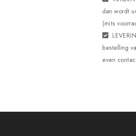
dan wordt u
(mits voorra
LEVERI
bestelling v
even contact