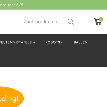
 ons met 5/5
0
ZOEKEN
FELTENNISTAFELS
ROBOTS
BALLEN
eding!