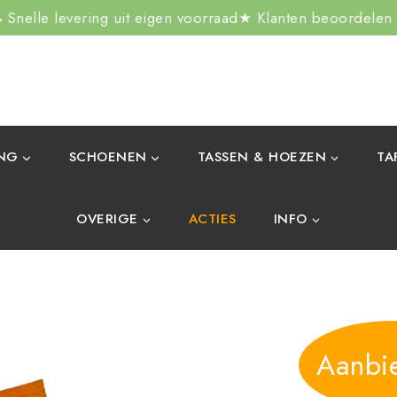
Snelle levering uit eigen voorraad
★ Klanten beoordelen
ING
SCHOENEN
TASSEN & HOEZEN
TA
OVERIGE
ACTIES
INFO
Aanbi