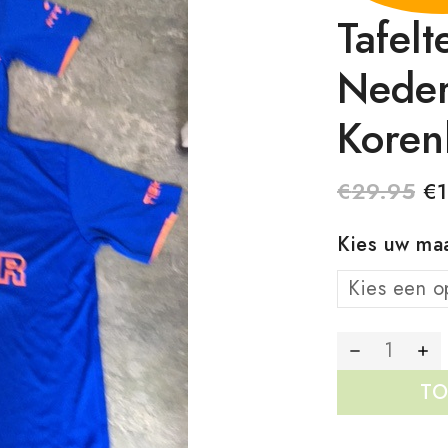
Tafelt
Neder
Koren
€
29.95
€
1
Kies uw ma
TO