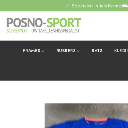
✓ Specialist in tafeltennis
⛟ 
FRAMES
RUBBERS
BATS
KLED