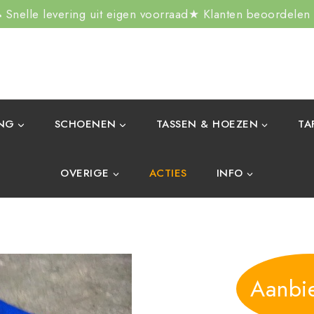
Snelle levering uit eigen voorraad
★ Klanten beoordelen
ING
SCHOENEN
TASSEN & HOEZEN
TA
OVERIGE
ACTIES
INFO
Aanbi