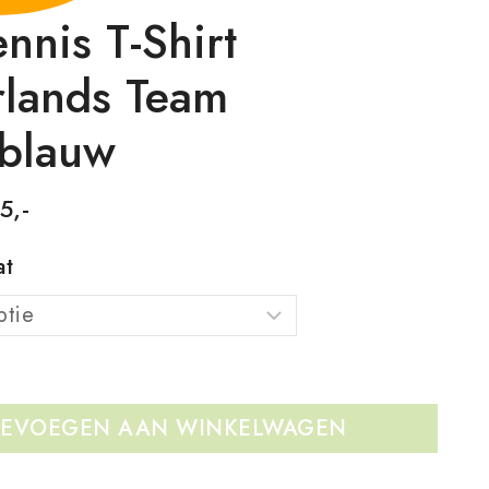
ennis T-Shirt
lands Team
blauw
5,-
at
EVOEGEN AAN WINKELWAGEN