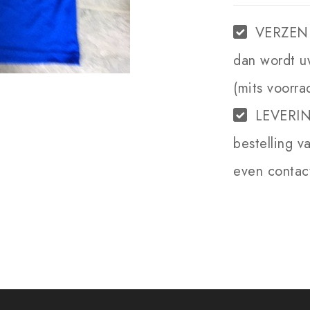
VERZEN
dan wordt u
(mits voorra
LEVERI
bestelling v
even contact