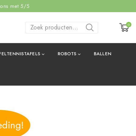
 ons met 5/5
0
ZOEKEN
FELTENNISTAFELS
ROBOTS
BALLEN
eding!