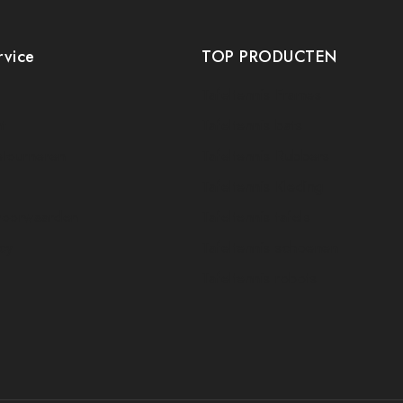
rvice
TOP PRODUCTEN
Tafeltennis Frames
t
Tafeltennis bats
etourneren
Tafeltennis Rubbers
Tafeltennis Kleding
voorwaarden
Tafeltennis tafels
icy
Tafeltennis schoenen
Tafeltennis robots