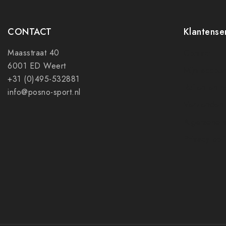
CONTACT
Klantense
Maasstraat 40
Contact
6001 ED Weert
Mijn accoun
+31 (0)495-532881
Ruilen en r
info@posno-sport.nl
Verzenden
Algemene 
Privacy pol