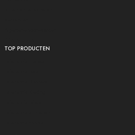
Ruilen en retourneren
Verzenden
Algemene voorwaarden
Privacy policy
TOP PRODUCTEN
Tafeltennis Frames
Tafeltennis bats
Tafeltennis Rubbers
Tafeltennis Kleding
Tafeltennis tafels
Tafeltennis schoenen
Tafeltennis robots