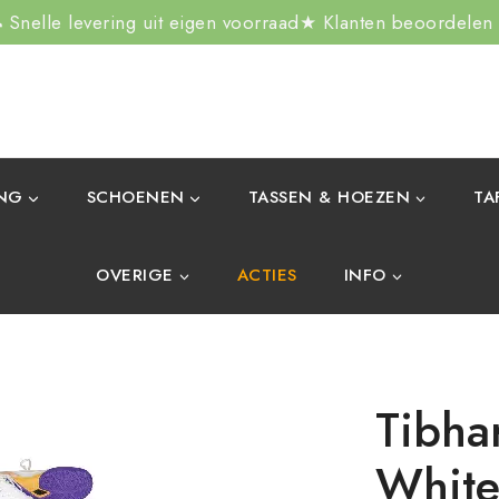
Snelle levering uit eigen voorraad
★ Klanten beoordelen
ING
SCHOENEN
TASSEN & HOEZEN
TA
OVERIGE
ACTIES
INFO
Tibha
White