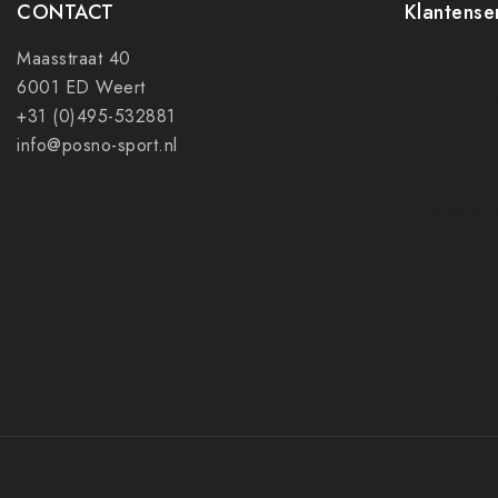
CONTACT
Klantense
Maasstraat 40
Contact
6001 ED Weert
Mijn accoun
+31 (0)495-532881
Ruilen en r
info@posno-sport.nl
Verzenden
Algemene 
Privacy pol