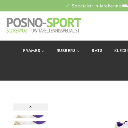
✓ Specialist in tafeltennis
⛟ 
FRAMES
RUBBERS
BATS
KLED