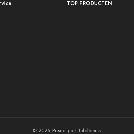
rvice
TOP PRODUCTEN
Tafeltennis Frames
t
Tafeltennis bats
etourneren
Tafeltennis Rubbers
Tafeltennis Kleding
voorwaarden
Tafeltennis tafels
icy
Tafeltennis schoenen
Tafeltennis robots
© 2026 Posnosport Tafeltennis