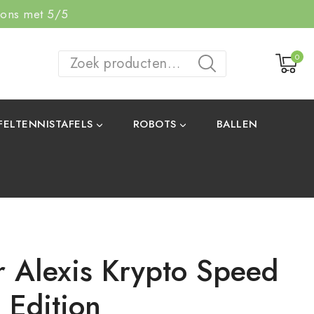
 ons met 5/5
0
ZOEKEN
FELTENNISTAFELS
ROBOTS
BALLEN
r Alexis Krypto Speed
 Edition