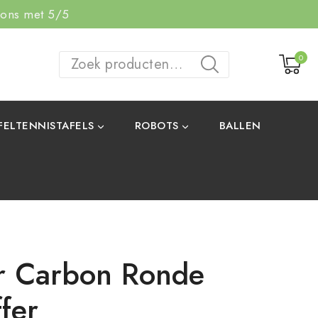
 ons met 5/5
0
ZOEKEN
FELTENNISTAFELS
ROBOTS
BALLEN
r Carbon Ronde
fer