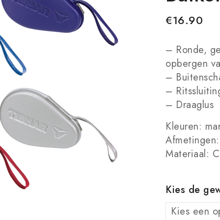
€
16.90
– Ronde, ge
opbergen va
– Buitensch
– Ritssluiti
– Draaglus
Kleuren: mar
Afmetingen:
Materiaal: 
Kies de gew