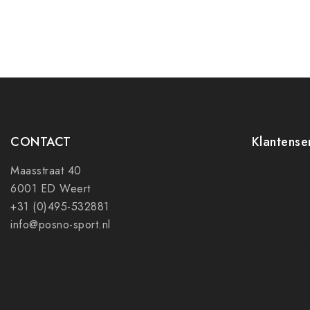
CONTACT
Klantense
Maasstraat 40
Contact
6001 ED Weert
Mijn accoun
+31 (0)495-532881
Ruilen en r
info@posno-sport.nl
Verzenden
Algemene 
Privacy pol