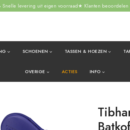
Snelle levering uit eigen voorraad
★ Klanten beoordelen
ING
SCHOENEN
TASSEN & HOEZEN
TA
OVERIGE
ACTIES
INFO
Tibha
Batkof