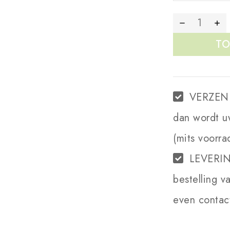
TO
VERZEN
dan wordt u
(mits voorra
LEVERI
bestelling v
even contact