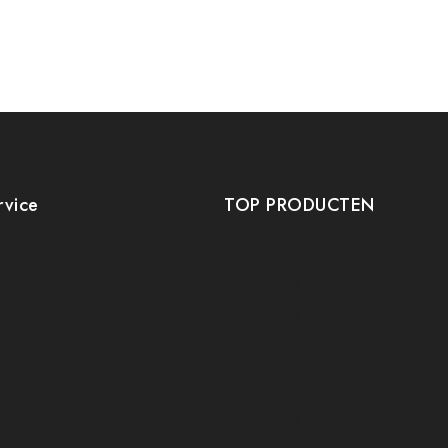
rvice
TOP PRODUCTEN
Tafeltennis Frames
t
Tafeltennis bats
etourneren
Tafeltennis Rubbers
Tafeltennis Kleding
voorwaarden
Tafeltennis tafels
icy
Tafeltennis schoenen