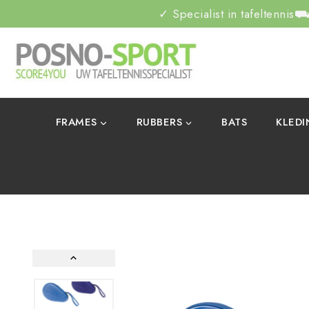
✓ Specialist in tafeltennis
⛟ 
FRAMES
RUBBERS
BATS
KLED