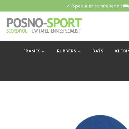
✓ Specialist in tafeltennis
⛟ 
FRAMES
RUBBERS
BATS
KLED