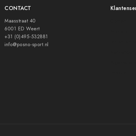
CONTACT
Klantense
Maasstraat 40
Contact
6001 ED Weert
Mijn accoun
+31 (0)495-532881
Ruilen en r
info@posno-sport.nl
Verzenden
Algemene 
Privacy pol