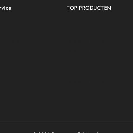
rvice
TOP PRODUCTEN
Tafeltennis Frames
t
Tafeltennis bats
etourneren
Tafeltennis Rubbers
Tafeltennis Kleding
voorwaarden
Tafeltennis tafels
icy
Tafeltennis schoenen
Tafeltennis robots