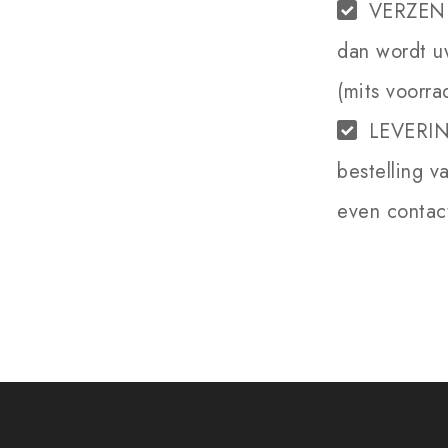
VERZEN
dan wordt u
(mits voorra
LEVERI
bestelling v
even contact