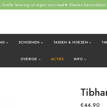
Snelle levering uit eigen voorraad
★ Klanten beoordelen
ING
SCHOENEN
TASSEN & HOEZEN
TA
OVERIGE
ACTIES
INFO
Tibha
€
44.90