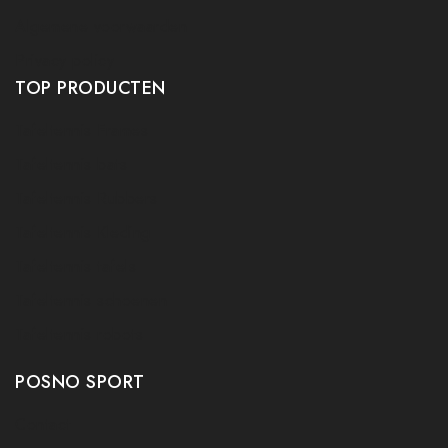
Algemene voorwaarden
Privacy policy
TOP PRODUCTEN
Tafeltennis Frames
Tafeltennis bats
Tafeltennis Rubbers
Tafeltennis Kleding
Tafeltennis tafels
Tafeltennis schoenen
Tafeltennis robots
POSNO SPORT
Contact