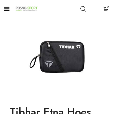
0
Tibhar Etna Hoes