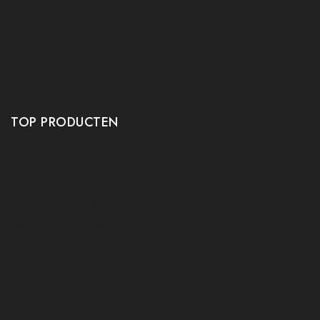
Mijn account
Ruilen en retourneren
Verzenden
Algemene voorwaarden
Privacy policy
TOP PRODUCTEN
Tafeltennis Frames
Tafeltennis bats
Tafeltennis Rubbers
Tafeltennis Kleding
Tafeltennis tafels
Tafeltennis schoenen
Tafeltennis robots