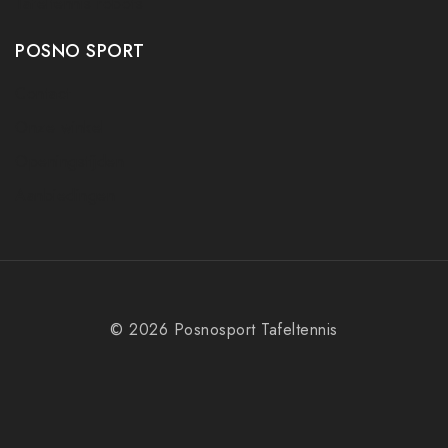
Tafeltennis robots
POSNO SPORT
Contact
Onze winkel
Openingstijden
Aanbiedingen
© 2026 Posnosport Tafeltennis