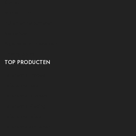
Contact
Mijn account
Ruilen en retourneren
Verzenden
Algemene voorwaarden
Privacy policy
TOP PRODUCTEN
Tafeltennis Frames
Tafeltennis bats
Tafeltennis Rubbers
Tafeltennis Kleding
Tafeltennis tafels
Tafeltennis schoenen