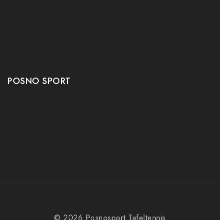
Tafeltennis Kleding
Tafeltennis tafels
Tafeltennis schoenen
Tafeltennis robots
POSNO SPORT
Contact
Onze winkel
Openingstijden
Aanbiedingen
© 2026 Posnosport Tafeltennis