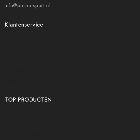
info@posno-sport.nl
Klantenservice
Contact
Mijn account
Ruilen en retourneren
Verzenden
Algemene voorwaarden
Privacy policy
TOP PRODUCTEN
Tafeltennis Frames
Tafeltennis bats
Tafeltennis Rubbers