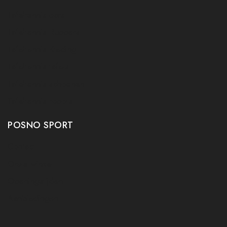
Tafeltennis bats
Tafeltennis Rubbers
Tafeltennis Kleding
Tafeltennis tafels
Tafeltennis schoenen
Tafeltennis robots
POSNO SPORT
Contact
Onze winkel
Openingstijden
Aanbiedingen