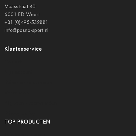
Maasstraat 40
6001 ED Weert
+31 (0)495-532881
info@posno-sport.nl
Klantenservice
Contact
Mijn account
Ruilen en retourneren
Verzenden
Algemene voorwaarden
Privacy policy
TOP PRODUCTEN
Tafeltennis Frames