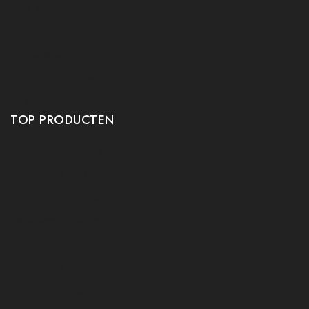
Mijn account
Ruilen en retourneren
Verzenden
Algemene voorwaarden
Privacy policy
TOP PRODUCTEN
Tafeltennis Frames
Tafeltennis bats
Tafeltennis Rubbers
Tafeltennis Kleding
Tafeltennis tafels
Tafeltennis schoenen
Tafeltennis robots