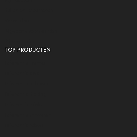
Ruilen en retourneren
Verzenden
Algemene voorwaarden
Privacy policy
TOP PRODUCTEN
Tafeltennis Frames
Tafeltennis bats
Tafeltennis Rubbers
Tafeltennis Kleding
Tafeltennis tafels
Tafeltennis schoenen
Tafeltennis robots