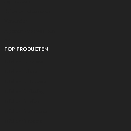
Mijn account
Ruilen en retourneren
Verzenden
Algemene voorwaarden
Privacy policy
TOP PRODUCTEN
Tafeltennis Frames
Tafeltennis bats
Tafeltennis Rubbers
Tafeltennis Kleding
Tafeltennis tafels
Tafeltennis schoenen
Tafeltennis robots