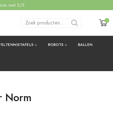
 ons met 5/5
0
ZOEKEN
FELTENNISTAFELS
ROBOTS
BALLEN
r Norm