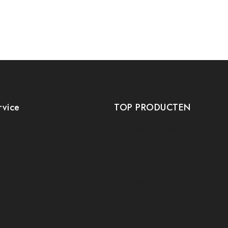
rvice
TOP PRODUCTEN
Tafeltennis Frames
t
Tafeltennis bats
etourneren
Tafeltennis Rubbers
Tafeltennis Kleding
voorwaarden
Tafeltennis tafels
icy
Tafeltennis schoenen