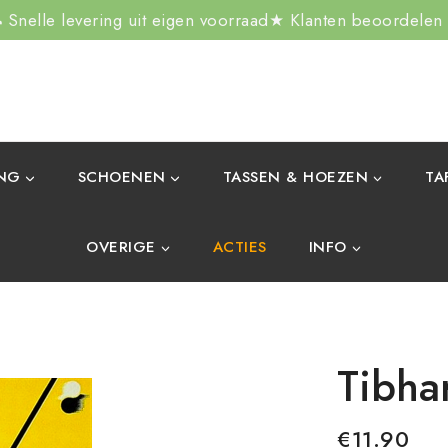
Snelle levering uit eigen voorraad
★ Klanten beoordelen
ING
SCHOENEN
TASSEN & HOEZEN
TA
OVERIGE
ACTIES
INFO
Tibha
€
11.90