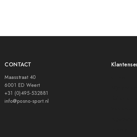
CONTACT
Klantense
Maasstraat 40
Contact
6001 ED Weert
Mijn accoun
+31 (0)495-532881
Ruilen en r
info@posno-sport.nl
Verzenden
Algemene 
Privacy pol