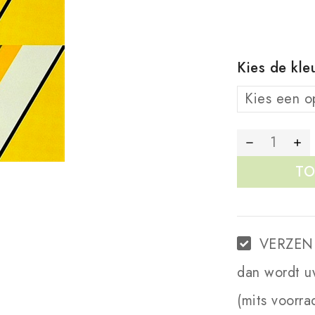
Kies de kle
TO
VERZEN
dan wordt u
(mits voorra