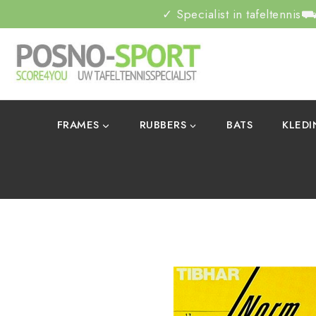
✓ Specialist in tafeltennis
⛟ 
FRAMES
RUBBERS
BATS
KLED