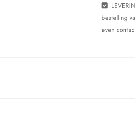
LEVERI
bestelling v
even contact