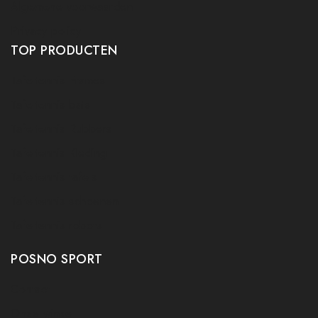
Algemene voorwaarden
Privacy policy
TOP PRODUCTEN
Tafeltennis Frames
Tafeltennis bats
Tafeltennis Rubbers
Tafeltennis Kleding
Tafeltennis tafels
Tafeltennis schoenen
Tafeltennis robots
POSNO SPORT
Contact
Onze winkel