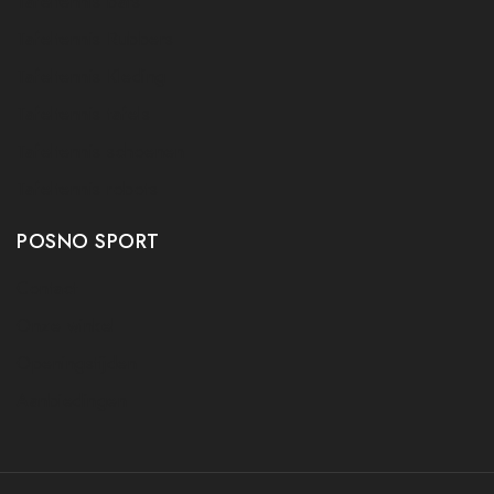
Tafeltennis bats
Tafeltennis Rubbers
Tafeltennis Kleding
Tafeltennis tafels
Tafeltennis schoenen
Tafeltennis robots
POSNO SPORT
Contact
Onze winkel
Openingstijden
Aanbiedingen