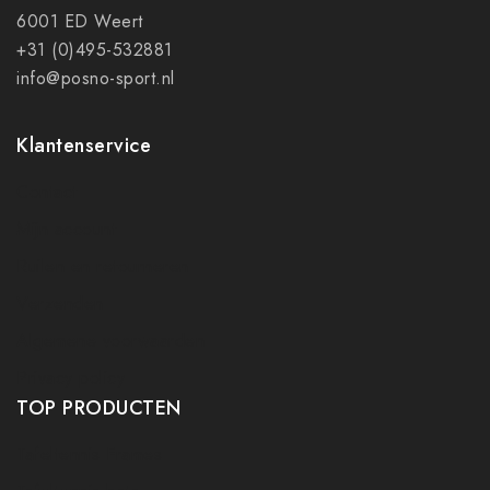
6001 ED Weert
+31 (0)495-532881
info@posno-sport.nl
Klantenservice
Contact
Mijn account
Ruilen en retourneren
Verzenden
Algemene voorwaarden
Privacy policy
TOP PRODUCTEN
Tafeltennis Frames