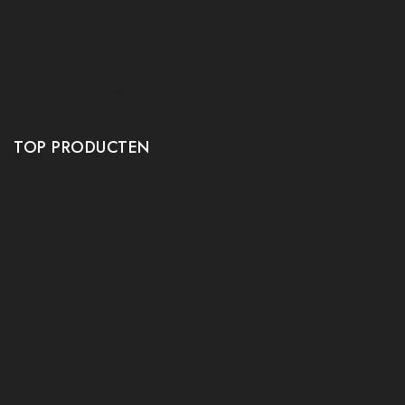
Ruilen en retourneren
Verzenden
Algemene voorwaarden
Privacy policy
TOP PRODUCTEN
Tafeltennis Frames
Tafeltennis bats
Tafeltennis Rubbers
Tafeltennis Kleding
Tafeltennis tafels
Tafeltennis schoenen
Tafeltennis robots