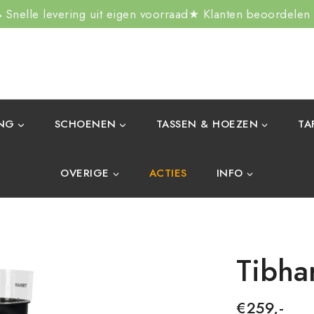
Snelle levering uit eigen voorraad
★ Klanten beoordelen
ING
SCHOENEN
TASSEN & HOEZEN
TA
OVERIGE
ACTIES
INFO
Tibha
€
259,-