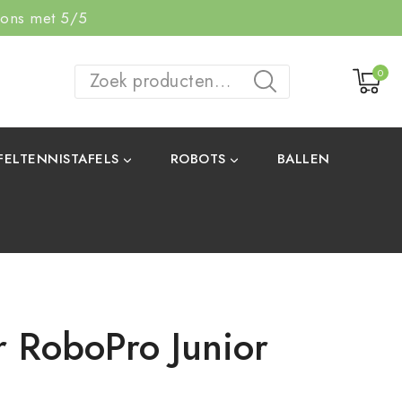
 ons met 5/5
0
ZOEKEN
FELTENNISTAFELS
ROBOTS
BALLEN
r RoboPro Junior