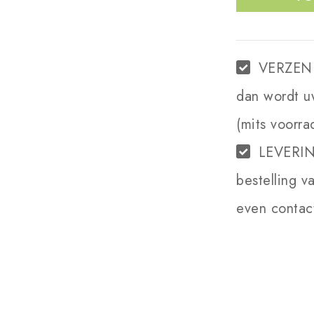
VERZEN
dan wordt u
(mits voorra
LEVERI
bestelling v
even contact