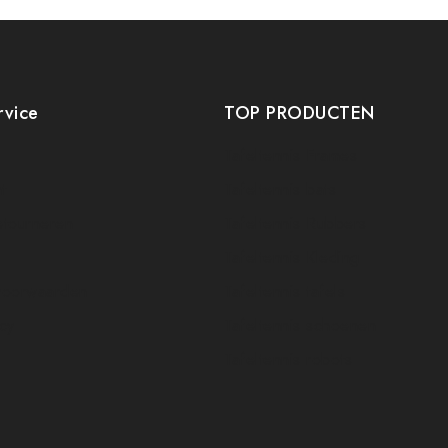
rvice
TOP PRODUCTEN
Tafeltennis Frames
t
Tafeltennis bats
etourneren
Tafeltennis Rubbers
Tafeltennis Kleding
voorwaarden
Tafeltennis tafels
icy
Tafeltennis schoenen
Tafeltennis robots