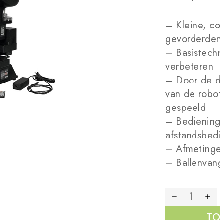
– Kleine, c
gevorderde
– Basistech
verbeteren
– Door de dr
van de robot
gespeeld
– Bediening 
afstandsbed
– Afmetinge
– Ballenvan
TO