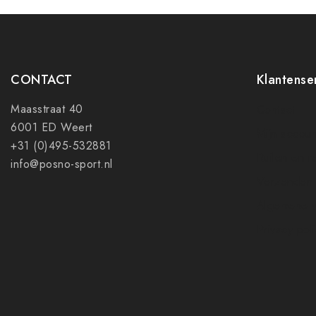
CONTACT
Klantense
Maasstraat 40
Contact
6001 ED Weert
Mijn accoun
+31 (0)495-532881
Ruilen en r
info@posno-sport.nl
Verzenden
Algemene 
Privacy pol