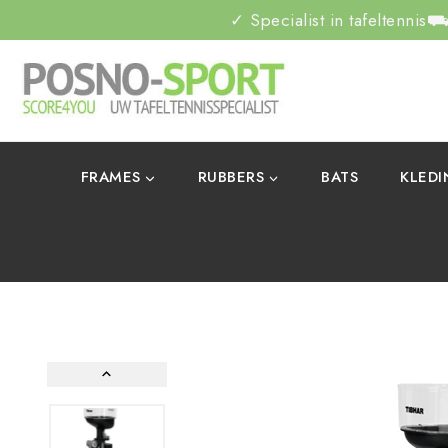
✓ Specialist in tafeltennis
⛟ 
FRAMES
RUBBERS
BATS
KLED