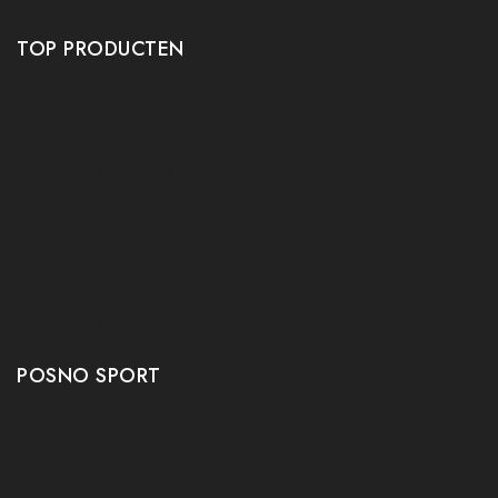
Privacy policy
TOP PRODUCTEN
Tafeltennis Frames
Tafeltennis bats
Tafeltennis Rubbers
Tafeltennis Kleding
Tafeltennis tafels
Tafeltennis schoenen
Tafeltennis robots
POSNO SPORT
Contact
Onze winkel