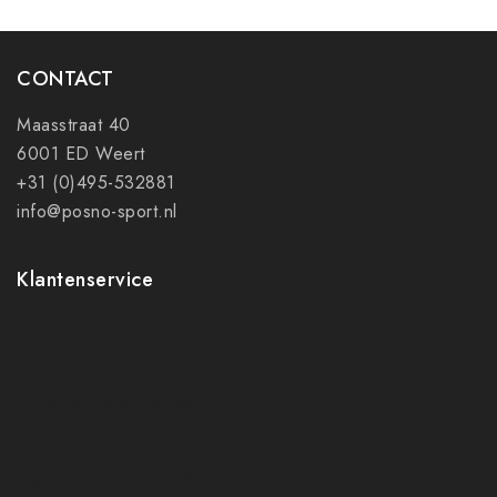
CONTACT
Maasstraat 40
6001 ED Weert
+31 (0)495-532881
info@posno-sport.nl
Klantenservice
Contact
Mijn account
Ruilen en retourneren
Verzenden
Algemene voorwaarden