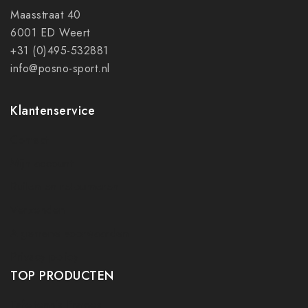
Maasstraat 40
6001 ED Weert
+31 (0)495-532881
info@posno-sport.nl
Klantenservice
Contact
Mijn account
Ruilen en retourneren
Verzenden
Algemene voorwaarden
Privacy policy
TOP PRODUCTEN
Tafeltennis Frames