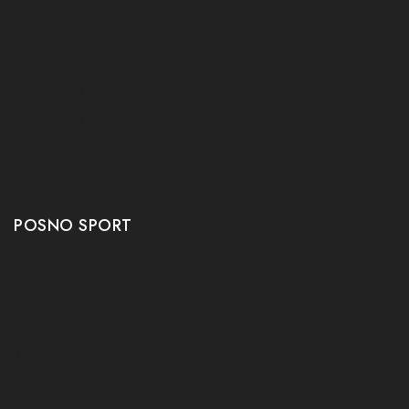
Tafeltennis bats
Tafeltennis Rubbers
Tafeltennis Kleding
Tafeltennis tafels
Tafeltennis schoenen
Tafeltennis robots
POSNO SPORT
Contact
Onze winkel
Openingstijden
Aanbiedingen