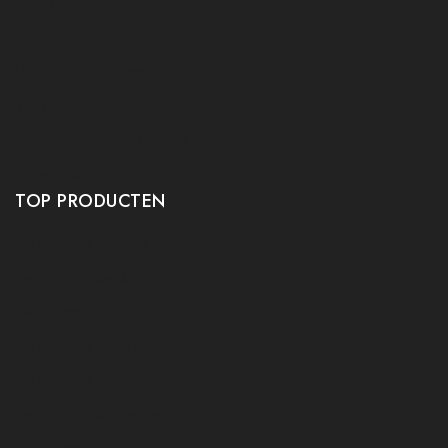
Contact
Mijn account
Ruilen en retourneren
Verzenden
Algemene voorwaarden
Privacy policy
TOP PRODUCTEN
Tafeltennis Frames
Tafeltennis bats
Tafeltennis Rubbers
Tafeltennis Kleding
Tafeltennis tafels
Tafeltennis schoenen
Tafeltennis robots