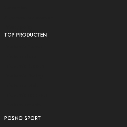
Verzenden
Algemene voorwaarden
Privacy policy
TOP PRODUCTEN
Tafeltennis Frames
Tafeltennis bats
Tafeltennis Rubbers
Tafeltennis Kleding
Tafeltennis tafels
Tafeltennis schoenen
Tafeltennis robots
POSNO SPORT