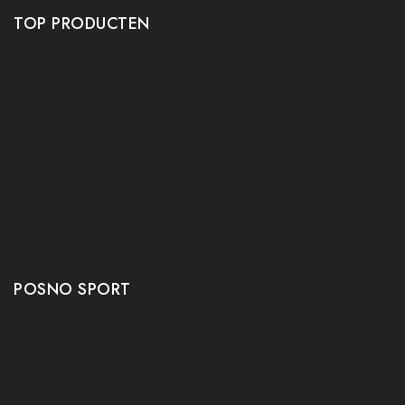
TOP PRODUCTEN
Tafeltennis Frames
Tafeltennis bats
Tafeltennis Rubbers
Tafeltennis Kleding
Tafeltennis tafels
Tafeltennis schoenen
Tafeltennis robots
POSNO SPORT
Contact
Onze winkel
Openingstijden