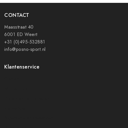
CONTACT
Maasstraat 40
6001 ED Weert
+31 (0)495-532881
info@posno-sport.nl
Klantenservice
Contact
Mijn account
Ruilen en retourneren
Verzenden
Algemene voorwaarden
Privacy policy