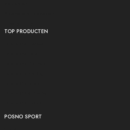
Verzenden
Algemene voorwaarden
Privacy policy
TOP PRODUCTEN
Tafeltennis Frames
Tafeltennis bats
Tafeltennis Rubbers
Tafeltennis Kleding
Tafeltennis tafels
Tafeltennis schoenen
Tafeltennis robots
POSNO SPORT
Contact