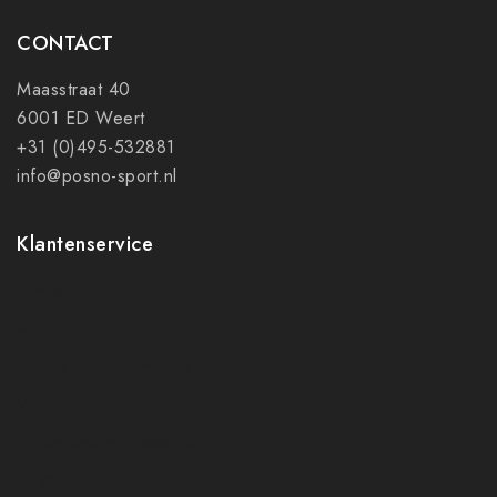
CONTACT
Maasstraat 40
6001 ED Weert
+31 (0)495-532881
info@posno-sport.nl
Klantenservice
Contact
Mijn account
Ruilen en retourneren
Verzenden
Algemene voorwaarden
Privacy policy