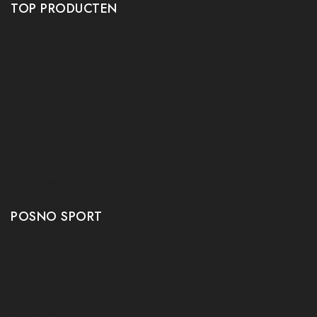
TOP PRODUCTEN
Tafeltennis Frames
Tafeltennis bats
Tafeltennis Rubbers
Tafeltennis Kleding
Tafeltennis tafels
Tafeltennis schoenen
Tafeltennis robots
POSNO SPORT
Contact
Onze winkel
Openingstijden