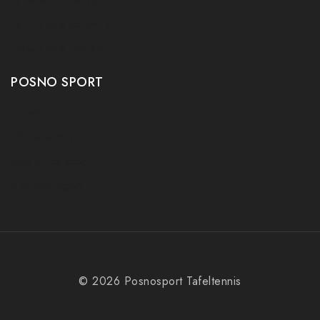
Tafeltennis schoenen
Tafeltennis robots
POSNO SPORT
Contact
Onze winkel
Openingstijden
Aanbiedingen
© 2026 Posnosport Tafeltennis