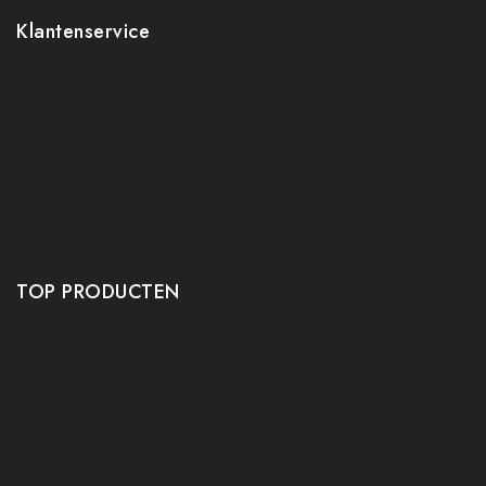
Klantenservice
Contact
Mijn account
Ruilen en retourneren
Verzenden
Algemene voorwaarden
Privacy policy
TOP PRODUCTEN
Tafeltennis Frames
Tafeltennis bats
Tafeltennis Rubbers
Tafeltennis Kleding
Tafeltennis tafels