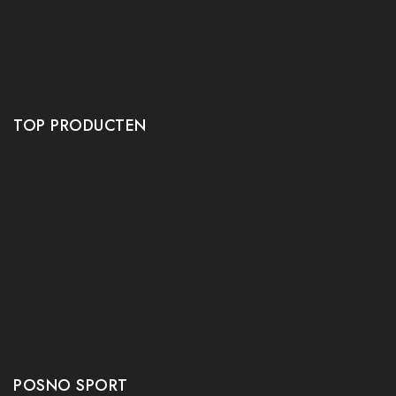
Ruilen en retourneren
Verzenden
Algemene voorwaarden
Privacy policy
TOP PRODUCTEN
Tafeltennis Frames
Tafeltennis bats
Tafeltennis Rubbers
Tafeltennis Kleding
Tafeltennis tafels
Tafeltennis schoenen
Tafeltennis robots
POSNO SPORT