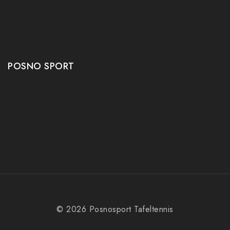
Tafeltennis tafels
Tafeltennis schoenen
Tafeltennis robots
POSNO SPORT
Contact
Onze winkel
Openingstijden
Aanbiedingen
© 2026 Posnosport Tafeltennis