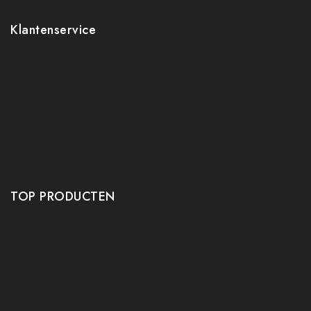
Klantenservice
Contact
Mijn account
Ruilen en retourneren
Verzenden
Algemene voorwaarden
Privacy policy
TOP PRODUCTEN
Tafeltennis Frames
Tafeltennis bats
Tafeltennis Rubbers
Tafeltennis Kleding