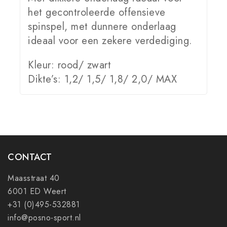
het gecontroleerde offensieve
spinspel, met dunnere onderlaag
ideaal voor een zekere verdediging.
Kleur: rood/ zwart
Dikte’s: 1,2/ 1,5/ 1,8/ 2,0/ MAX
CONTACT
Maasstraat 40
6001 ED Weert
+31 (0)495-532881
info@posno-sport.nl