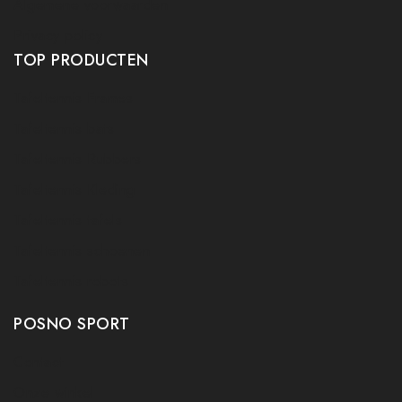
Algemene voorwaarden
Privacy policy
TOP PRODUCTEN
Tafeltennis Frames
Tafeltennis bats
Tafeltennis Rubbers
Tafeltennis Kleding
Tafeltennis tafels
Tafeltennis schoenen
Tafeltennis robots
POSNO SPORT
Contact
Onze winkel