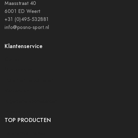
Maasstraat 40
6001 ED Weert
+31 (0)495-532881
info@posno-sport.nl
Klantenservice
Contact
Mijn account
Ruilen en retourneren
Verzenden
Algemene voorwaarden
Privacy policy
TOP PRODUCTEN
Tafeltennis Frames