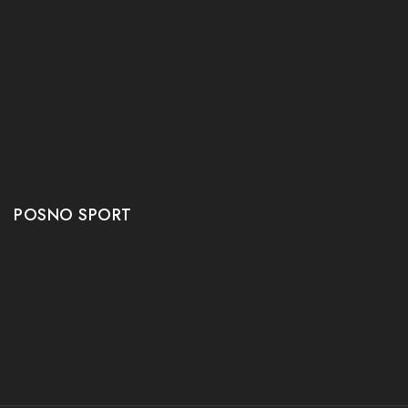
Tafeltennis bats
Tafeltennis Rubbers
Tafeltennis Kleding
Tafeltennis tafels
Tafeltennis schoenen
Tafeltennis robots
POSNO SPORT
Contact
Onze winkel
Openingstijden
Aanbiedingen