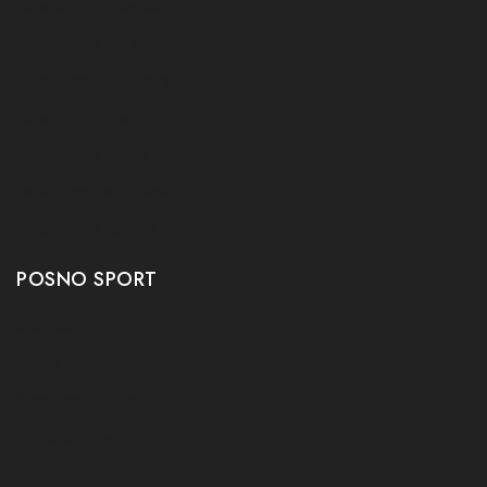
Tafeltennis Frames
Tafeltennis bats
Tafeltennis Rubbers
Tafeltennis Kleding
Tafeltennis tafels
Tafeltennis schoenen
Tafeltennis robots
POSNO SPORT
Contact
Onze winkel
Openingstijden
Aanbiedingen