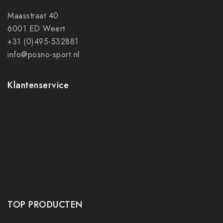
Maasstraat 40
6001 ED Weert
+31 (0)495-532881
info@posno-sport.nl
Klantenservice
Contact
Mijn account
Ruilen en retourneren
Verzenden
Algemene voorwaarden
Privacy policy
TOP PRODUCTEN