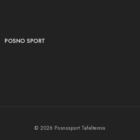
Tafeltennis tafels
Tafeltennis schoenen
Tafeltennis robots
POSNO SPORT
Contact
Onze winkel
Openingstijden
Aanbiedingen
© 2026 Posnosport Tafeltennis