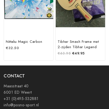
Nittaku Magic Carbon
Tibhar Smash Frame met
2-zijden Tibhar Legend
€
32.50
€
63.95
€
49.95
CONTACT
Maasstraat 40
6001 ED Weert
+31 (0)495-532881
info@posno-sport.nl