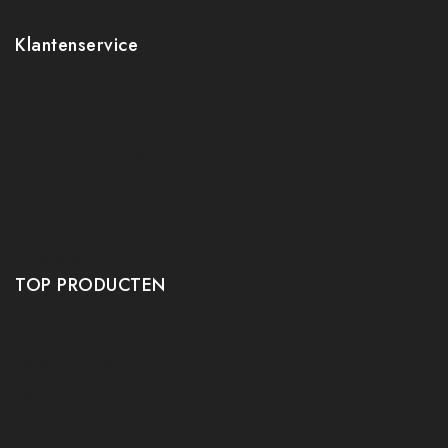
Klantenservice
Contact
Mijn account
Ruilen en retourneren
Verzenden
Algemene voorwaarden
Privacy policy
TOP PRODUCTEN
Tafeltennis Frames
Tafeltennis bats
Tafeltennis Rubbers
Tafeltennis Kleding