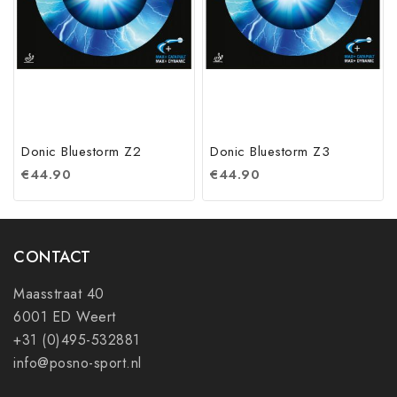
Donic Bluestorm Z2
Donic Bluestorm Z3
€
44.90
€
44.90
CONTACT
Maasstraat 40
6001 ED Weert
+31 (0)495-532881
info@posno-sport.nl