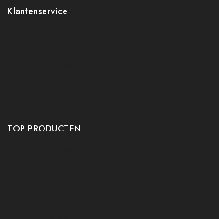
Klantenservice
Contact
Mijn account
Ruilen en retourneren
Verzenden
Algemene voorwaarden
Privacy policy
TOP PRODUCTEN
Tafeltennis Frames
Tafeltennis bats
Tafeltennis Rubbers
Tafeltennis Kleding
Tafeltennis tafels