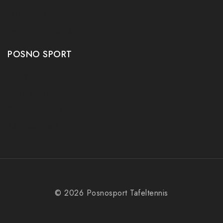
Tafeltennis schoenen
Tafeltennis robots
POSNO SPORT
Contact
Onze winkel
Openingstijden
Aanbiedingen
© 2026 Posnosport Tafeltennis