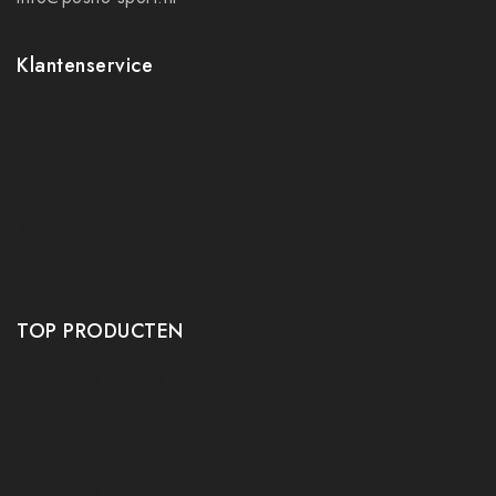
Klantenservice
Contact
Mijn account
Ruilen en retourneren
Verzenden
Algemene voorwaarden
Privacy policy
TOP PRODUCTEN
Tafeltennis Frames
Tafeltennis bats
Tafeltennis Rubbers
Tafeltennis Kleding