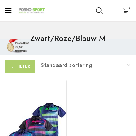
0
Zwart/roze/blauw M
FILTER