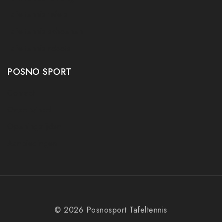
Tafeltennis tafels
Tafeltennis schoenen
Tafeltennis robots
POSNO SPORT
Contact
Onze winkel
Openingstijden
Aanbiedingen
© 2026 Posnosport Tafeltennis