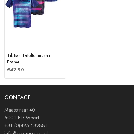
Tibhar Tafeltennisshirt
Frame
€
42.90
CONTACT
Maasstraat 40
6001 ED Weert
+31 (0)495-532881
info@posno-sport.nl