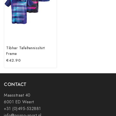
Tibhar Tafeltennisshirt
Frame
€
42.90
CONTACT
Maasstraat 40
6001 ED Weert
+31 (0)495-532881
info@posno-sport.nl