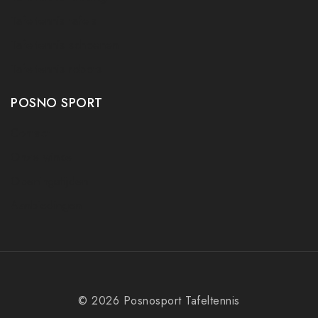
Tafeltennis tafels
Tafeltennis schoenen
Tafeltennis robots
POSNO SPORT
Contact
Onze winkel
Openingstijden
Aanbiedingen
© 2026 Posnosport Tafeltennis