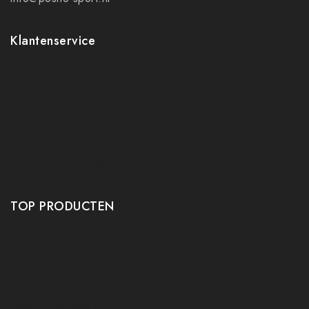
Klantenservice
Contact
Mijn account
Ruilen en retourneren
Verzenden
Algemene voorwaarden
Privacy policy
TOP PRODUCTEN
Tafeltennis Frames
Tafeltennis bats
Tafeltennis Rubbers
Tafeltennis Kleding