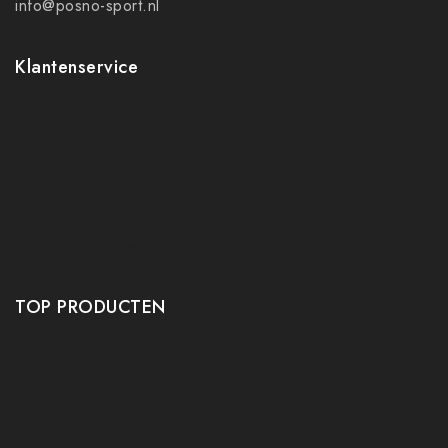
info@posno-sport.nl
Klantenservice
Contact
Mijn account
Ruilen en retourneren
Verzenden
Algemene voorwaarden
Privacy policy
TOP PRODUCTEN
Tafeltennis Frames
Tafeltennis bats
Tafeltennis Rubbers