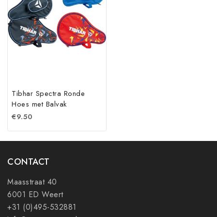
Tibhar Spectra Ronde
Hoes met Balvak
€
9.50
CONTACT
Maasstraat 40
6001 ED Weert
+31 (0)495-532881