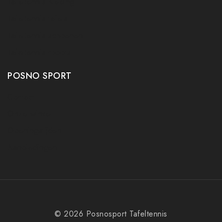
Tafeltennis Kleding
Tafeltennis tafels
Tafeltennis schoenen
Tafeltennis robots
POSNO SPORT
Contact
Onze winkel
Openingstijden
Aanbiedingen
© 2026 Posnosport Tafeltennis