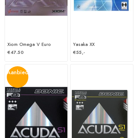
Xiom Omega V Euro
Yasaka XX
€
47.50
€
55,-
Aanbieding!