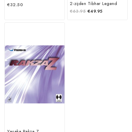
2-zijden Tibhar Legend
€
32.50
€
63.95
€
49.95
Yasaka Rakza Z