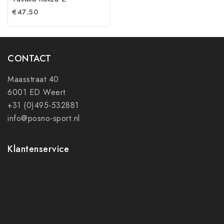
€
47.50
CONTACT
Maasstraat 40
6001 ED Weert
+31 (0)495-532881
info@posno-sport.nl
Klantenservice
Contact
Mijn account
Ruilen en retourneren
Verzenden