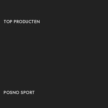
Algemene voorwaarden
Privacy policy
TOP PRODUCTEN
Tafeltennis Frames
Tafeltennis bats
Tafeltennis Rubbers
Tafeltennis Kleding
Tafeltennis tafels
Tafeltennis schoenen
Tafeltennis robots
POSNO SPORT
Contact