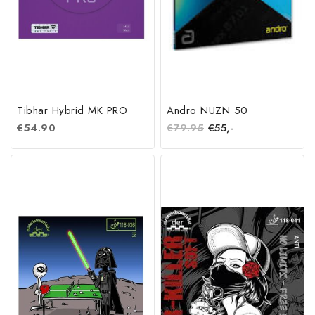
Tibhar Hybrid MK PRO
Andro NUZN 50
€
54.90
€
79.95
€
55,-